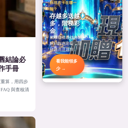
你現在卡在哪一
階？
存越多送越
多，階梯彩
金
累積儲值達標自動
解鎖對應彩金，階
梯越高送越狠。
舊結論必
看我能領多
作手冊
少 →
須重算，用四步
AQ 與查核清