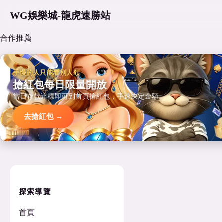
WG娛樂城-龍虎速勝站
合作推薦
手慢的人只能看別人領
搶紅包每日限量開放
當日存款達標即可到首頁搶紅包，手速決定金額。
去搶紅包 →
探索導覽
首頁