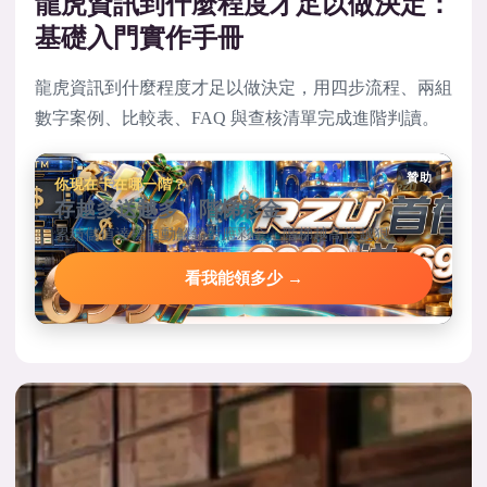
龍虎資訊到什麼程度才足以做決定：
基礎入門實作手冊
龍虎資訊到什麼程度才足以做決定，用四步流程、兩組
數字案例、比較表、FAQ 與查核清單完成進階判讀。
贊助
你現在卡在哪一階？
存越多送越多，階梯彩金
累積儲值達標自動解鎖對應彩金，階梯越高送越狠。
看我能領多少 →