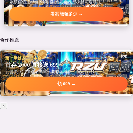
累積儲值達標自動解鎖對應彩金，階梯越高送越狠。
看我能領多少 →
合作推薦
贊助
第一筆就多三成本金
首存 2000 直接送 699
新會員限定加碼，碼量只要彩金五倍，領完就能玩。
領 699 →
×