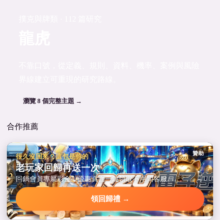
撲克與牌類 · 112 篇研究
龍虎
不靠口號，從定義、規則、資料、機率、案例與風險
界線建立可重現的研究路線。
瀏覽 8 個完整主題 →
合作推薦
贊助
很久沒回來？這包是你的
老玩家回歸再送一次
回鍋會員專屬彩金，優惠頁面一鍵領取不用問客服。
領回歸禮 →