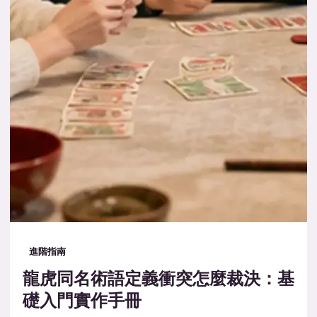
進階指南
龍虎同名術語定義衝突怎麼裁決：基
礎入門實作手冊