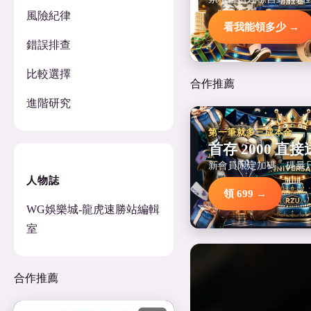
風險紀律
看我能領多少 →
錯誤排查
比較選擇
合作推薦
進階研究
第一筆就多三成本金
首存 2000 直接送
新會員限定加碼，碼量
人物誌
領 699 →
WG娛樂城-龍虎速勝站編輯
室
合作推薦