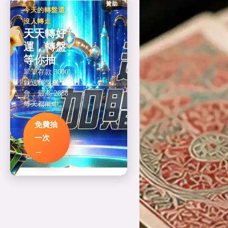
贊助
今天的轉盤還
沒人轉走
天天轉好
運，轉盤
等你抽
單筆存款 3000
就送轉盤機
會，最高 2888
每天都能中。
免費抽
一次
→