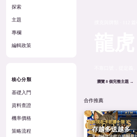
探索
主題
撲克與牌類 · 112 
專欄
龍虎
編輯政策
不靠口號，從定義
核心分類
瀏覽 8 個完整主題 →
基礎入門
合作推薦
資料查證
機率價格
你現在卡在哪一階？
存越多送越多，
策略流程
累積儲值達標自動解鎖