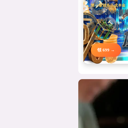
第一筆就多三成本金
首存 2000 直
送 699
新會員限定加碼，碼
只要彩金五倍，領完
能玩。
領 699 →