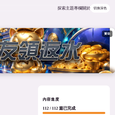
探索
主題
專欄
關於
切換深色
贊助
內容進度
112 / 112 篇已完成