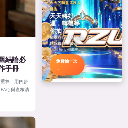
今天的轉盤還沒人
轉走
天天轉好
運，轉盤等
你抽
單筆存款 3000 就送
轉盤機會，最高
2888 每天都能中。
舊結論必
免費抽一次
作手冊
→
須重算，用四步
AQ 與查核清