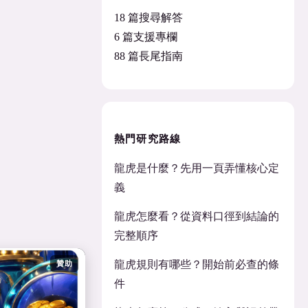
18 篇搜尋解答
6 篇支援專欄
88 篇長尾指南
熱門研究路線
龍虎是什麼？先用一頁弄懂核心定
義
龍虎怎麼看？從資料口徑到結論的
完整順序
龍虎規則有哪些？開始前必查的條
贊助
件