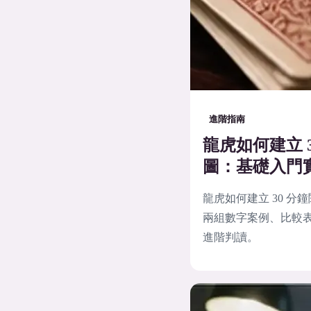
進階指南
龍虎如何建立 
圖：基礎入門
龍虎如何建立 30 
兩組數字案例、比較表
進階判讀。