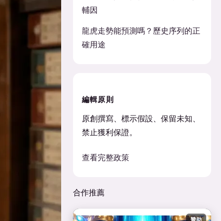
輔因
龍虎走勢能預測嗎？歷史序列的正
確用途
編輯原則
原創撰寫、標示假設、保留未知、
禁止獲利保證。
查看完整政策
合作推薦
贊助