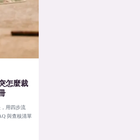
突怎麼裁
冊
決，用四步流
Q 與查核清單