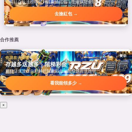
當日存款達標即可到首頁搶紅包，手速決定金額。
去搶紅包 →
合作推薦
贊助
你現在卡在哪一階？
存越多送越多，階梯彩金
累積儲值達標自動解鎖對應彩金，階梯越高送越狠。
看我能領多少 →
×