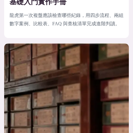
基礎入門實作手冊
龍虎第一次複盤應該檢查哪些紀錄，用四步流程、兩組
數字案例、比較表、FAQ 與查核清單完成進階判讀。