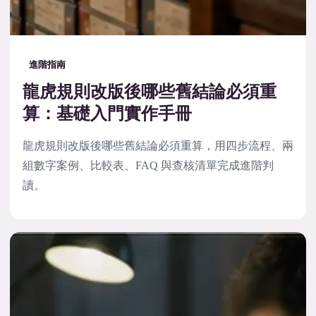
進階指南
龍虎規則改版後哪些舊結論必須重
算：基礎入門實作手冊
龍虎規則改版後哪些舊結論必須重算，用四步流程、兩
組數字案例、比較表、FAQ 與查核清單完成進階判
讀。