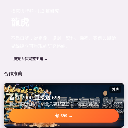
撲克與牌類 · 112 篇研究
龍虎
不靠口號，從定義、規則、資料、機率、案例與風險
界線建立可重現的研究路線。
瀏覽 8 個完整主題 →
合作推薦
贊助
第一筆就多三成本金
首存 2000 直接送 699
新會員限定加碼，碼量只要彩金五倍，領完就能玩。
領 699 →