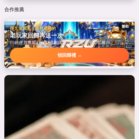
合作推薦
贊助
很久沒回來？這包是你的
老玩家回歸再送一次
回鍋會員專屬彩金，優惠頁面一鍵領取不用問客服。
領回歸禮 →