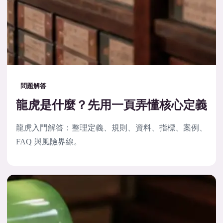
問題解答
龍虎是什麼？先用一頁弄懂核心定義
龍虎入門解答：整理定義、規則、資料、指標、案例、
FAQ 與風險界線。