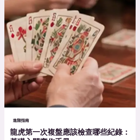
進階指南
龍虎第一次複盤應該檢查哪些紀錄：