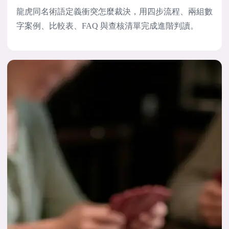
龍虎同名術語定義衝突怎麼裁決，用四步流程、兩組數
字案例、比較表、FAQ 與查核清單完成進階判讀。