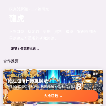
撲克與牌類 · 112 篇研究
龍虎
不靠口號，從定義、規則、資料、機率、案例與風險
界線建立可重現的研究路線。
瀏覽 8 個完整主題 →
合作推薦
贊助
手慢的人只能看別人領
搶紅包每日限量開放
當日存款達標即可到首頁搶紅包，手速決定金額。
去搶紅包 →