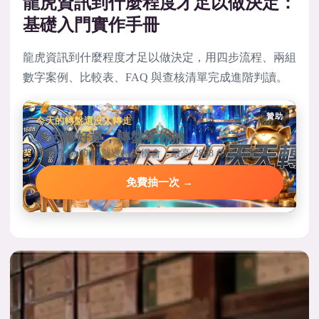
龍虎資訊到什麼程度才足以做決定：
基礎入門實作手冊
龍虎資訊到什麼程度才足以做決定，用四步流程、兩組
數字案例、比較表、FAQ 與查核清單完成進階判讀。
贊助
今天的轉盤還沒人轉走
天天轉好運，轉盤等你抽
單筆存款 3000 就送轉盤機會，最高 2888 每天都能中。
免費抽一次 →