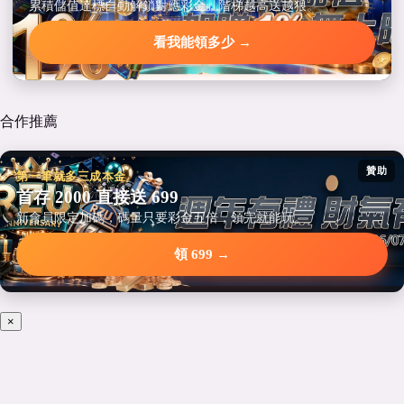
累積儲值達標自動解鎖對應彩金，階梯越高送越狠。
看我能領多少 →
合作推薦
贊助
第一筆就多三成本金
首存 2000 直接送 699
新會員限定加碼，碼量只要彩金五倍，領完就能玩。
領 699 →
×