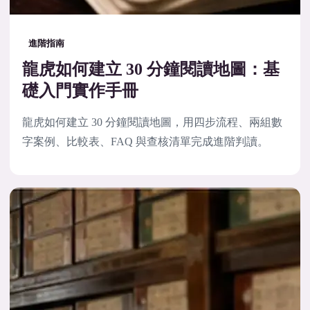
進階指南
龍虎如何建立 30 分鐘閱讀地圖：基
礎入門實作手冊
龍虎如何建立 30 分鐘閱讀地圖，用四步流程、兩組數
字案例、比較表、FAQ 與查核清單完成進階判讀。