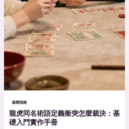
進階指南
龍虎同名術語定義衝突怎麼裁決：基
礎入門實作手冊