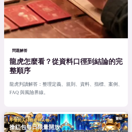
問題解答
龍虎怎麼看？從資料口徑到結論的完
整順序
龍虎判讀解答：整理定義、規則、資料、指標、案例、
FAQ 與風險界線。
贊助
手慢的人只能看別人領
搶紅包每日限量開放