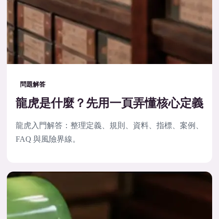
問題解答
龍虎是什麼？先用一頁弄懂核心定義
龍虎入門解答：整理定義、規則、資料、指標、案例、
FAQ 與風險界線。