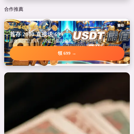
合作推薦
贊助
第一筆就多三成本金
首存 2000 直接送 699
新會員限定加碼，碼量只要彩金五倍，領完就能玩。
領 699 →