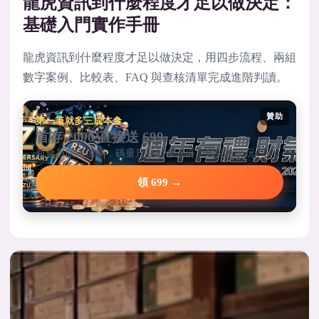
龍虎資訊到什麼程度才足以做決定：
基礎入門實作手冊
龍虎資訊到什麼程度才足以做決定，用四步流程、兩組
數字案例、比較表、FAQ 與查核清單完成進階判讀。
贊助
第一筆就多三成本金
首存 2000 直接送 699
新會員限定加碼，碼量只要彩金五倍，領完就能玩。
領 699 →