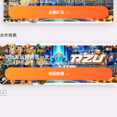
當日存款達標即可到首頁搶紅包，手速決定金額。
去搶紅包 →
合作推薦
贊助
很久沒回來？這包是你的
老玩家回歸再送一次
回鍋會員專屬彩金，優惠頁面一鍵領取不用問客服。
領回歸禮 →
×