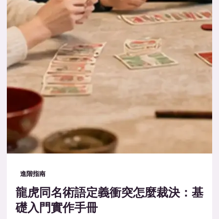
進階指南
龍虎同名術語定義衝突怎麼裁決：基
礎入門實作手冊