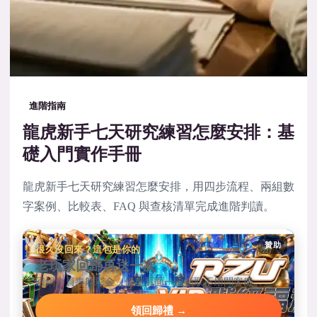
進階指南
龍虎新手七天研究練習怎麼安排：基
礎入門實作手冊
龍虎新手七天研究練習怎麼安排，用四步流程、兩組數
字案例、比較表、FAQ 與查核清單完成進階判讀。
贊助
很久沒回來？這包是你的
老玩家回歸再送一次
回鍋會員專屬彩金，優惠頁面一鍵領取不用問客服。
領回歸禮 →