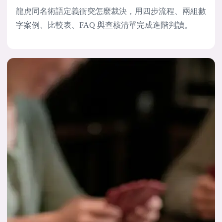
龍虎同名術語定義衝突怎麼裁決，用四步流程、兩組數
字案例、比較表、FAQ 與查核清單完成進階判讀。