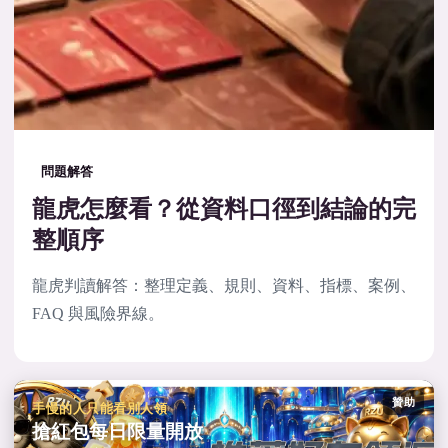
問題解答
龍虎怎麼看？從資料口徑到結論的完
整順序
龍虎判讀解答：整理定義、規則、資料、指標、案例、
FAQ 與風險界線。
贊助
手慢的人只能看別人領
搶紅包每日限量開放