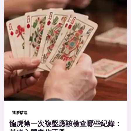
進階指南
龍虎第一次複盤應該檢查哪些紀錄：