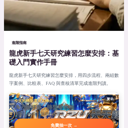
進階指南
龍虎新手七天研究練習怎麼安排：基
礎入門實作手冊
龍虎新手七天研究練習怎麼安排，用四步流程、兩組數
字案例、比較表、FAQ 與查核清單完成進階判讀。
贊助
今天的轉盤還沒人轉走
天天轉好運，轉盤等你抽
單筆存款 3000 就送轉盤機會，最高 2888 每天都能中。
免費抽一次 →