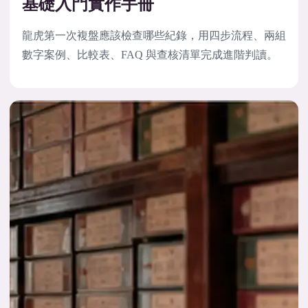
基礎入門實作手冊
龍虎第一次複盤應該檢查哪些紀錄，用四步流程、兩組
數字案例、比較表、FAQ 與查核清單完成進階判讀。