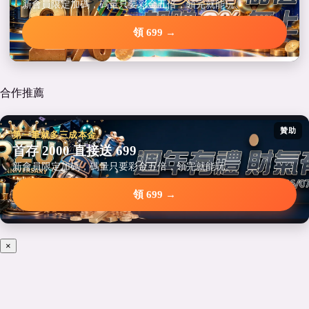
新會員限定加碼，碼量只要彩金五倍，領完就能玩。
領 699 →
合作推薦
贊助
第一筆就多三成本金
首存 2000 直接送 699
新會員限定加碼，碼量只要彩金五倍，領完就能玩。
領 699 →
×