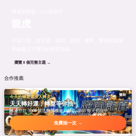
撲克與牌類 · 112 篇研究
龍虎
不靠口號，從定義、規則、資料、機率、案例與風險
界線建立可重現的研究路線。
瀏覽 8 個完整主題 →
合作推薦
贊助
今天的轉盤還沒人轉走
天天轉好運，轉盤等你抽
單筆存款 3000 就送轉盤機會，最高 2888 每天都能中。
免費抽一次 →