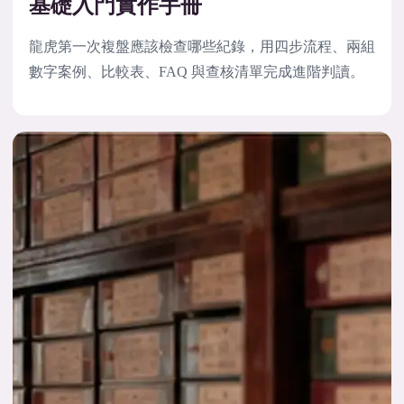
基礎入門實作手冊
龍虎第一次複盤應該檢查哪些紀錄，用四步流程、兩組
數字案例、比較表、FAQ 與查核清單完成進階判讀。