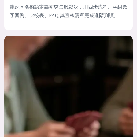
龍虎同名術語定義衝突怎麼裁決，用四步流程、兩組數
字案例、比較表、FAQ 與查核清單完成進階判讀。