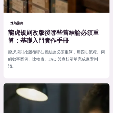
進階指南
龍虎規則改版後哪些舊結論必須重
算：基礎入門實作手冊
龍虎規則改版後哪些舊結論必須重算，用四步流程、兩
組數字案例、比較表、FAQ 與查核清單完成進階判
讀。