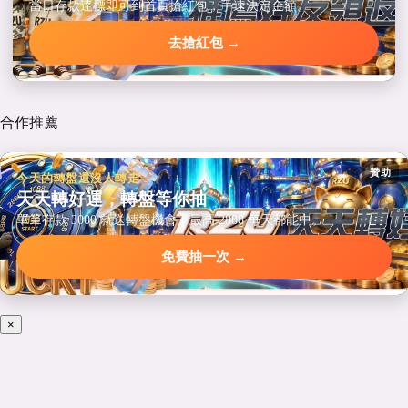
當日存款達標即可到首頁搶紅包，手速決定金額。
去搶紅包 →
合作推薦
贊助
今天的轉盤還沒人轉走
天天轉好運，轉盤等你抽
單筆存款 3000 就送轉盤機會，最高 2888 每天都能中。
免費抽一次 →
×