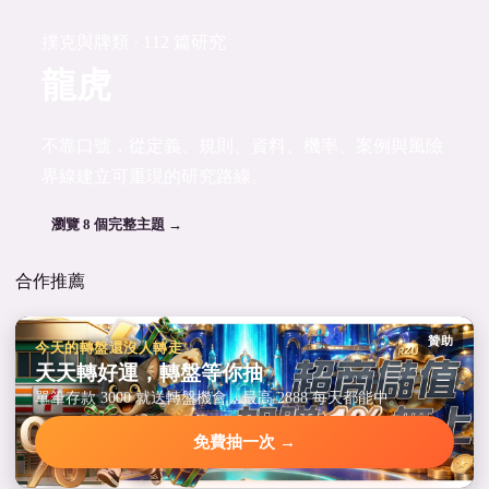
撲克與牌類 · 112 篇研究
龍虎
不靠口號，從定義、規則、資料、機率、案例與風險
界線建立可重現的研究路線。
瀏覽 8 個完整主題 →
合作推薦
贊助
今天的轉盤還沒人轉走
天天轉好運，轉盤等你抽
單筆存款 3000 就送轉盤機會，最高 2888 每天都能中。
免費抽一次 →