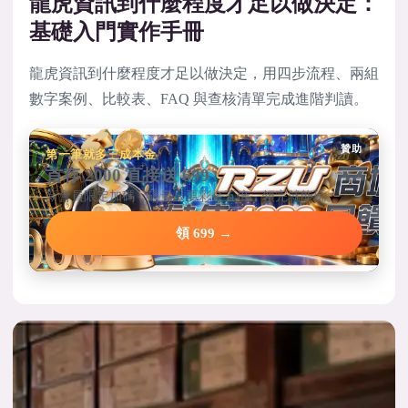
龍虎資訊到什麼程度才足以做決定：
基礎入門實作手冊
龍虎資訊到什麼程度才足以做決定，用四步流程、兩組
數字案例、比較表、FAQ 與查核清單完成進階判讀。
贊助
第一筆就多三成本金
首存 2000 直接送 699
新會員限定加碼，碼量只要彩金五倍，領完就能玩。
領 699 →