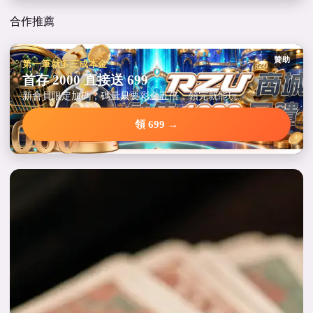
合作推薦
贊助
第一筆就多三成本金
首存 2000 直接送 699
新會員限定加碼，碼量只要彩金五倍，領完就能玩。
領 699 →