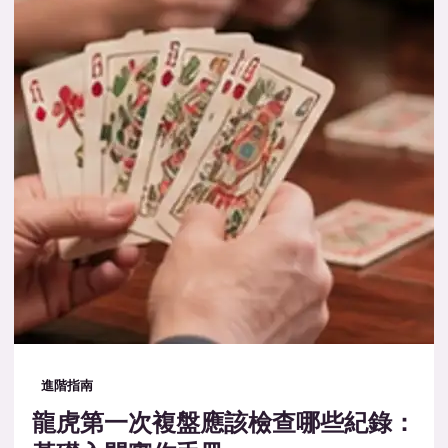
進階指南
龍虎第一次複盤應該檢查哪些紀錄：