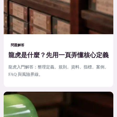
問題解答
龍虎是什麼？先用一頁弄懂核心定義
龍虎入門解答：整理定義、規則、資料、指標、案例、
FAQ 與風險界線。