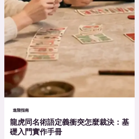
進階指南
龍虎同名術語定義衝突怎麼裁決：基
礎入門實作手冊