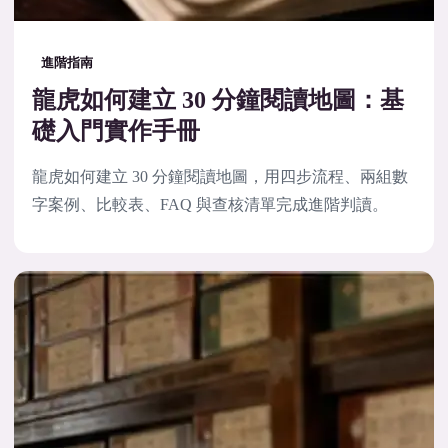
進階指南
龍虎如何建立 30 分鐘閱讀地圖：基
礎入門實作手冊
龍虎如何建立 30 分鐘閱讀地圖，用四步流程、兩組數
字案例、比較表、FAQ 與查核清單完成進階判讀。