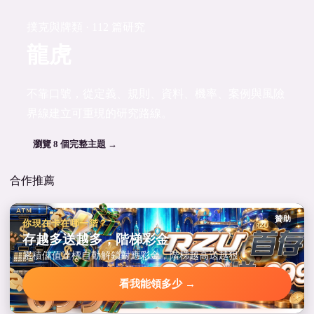
撲克與牌類 · 112 篇研究
龍虎
不靠口號，從定義、規則、資料、機率、案例與風險
界線建立可重現的研究路線。
瀏覽 8 個完整主題 →
合作推薦
贊助
你現在卡在哪一階？
存越多送越多，階梯彩金
累積儲值達標自動解鎖對應彩金，階梯越高送越狠。
看我能領多少 →