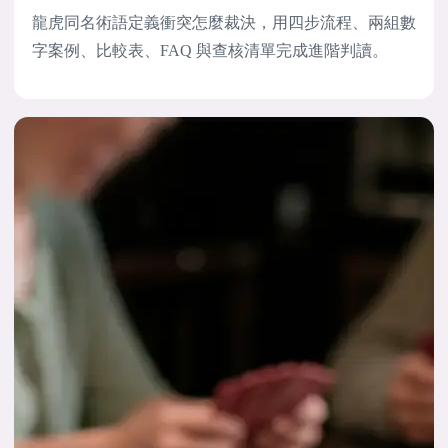
龍虎同名術語定義衝突怎麼裁決，用四步流程、兩組數
字案例、比較表、FAQ 與查核清單完成進階判讀。