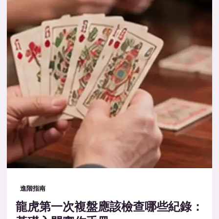
進階指南
龍虎第一次複盤應該檢查哪些紀錄：