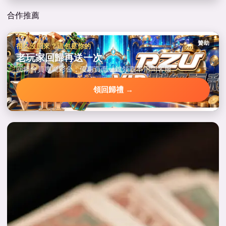
合作推薦
贊助
很久沒回來？這包是你的
老玩家回歸再送一次
回鍋會員專屬彩金，優惠頁面一鍵領取不用問客服。
領回歸禮 →