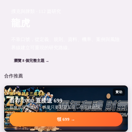
撲克與牌類 · 112 篇研究
龍虎
不靠口號，從定義、規則、資料、機率、案例與風險
界線建立可重現的研究路線。
瀏覽 8 個完整主題 →
合作推薦
贊助
第一筆就多三成本金
首存 2000 直接送 699
新會員限定加碼，碼量只要彩金五倍，領完就能玩。
領 699 →