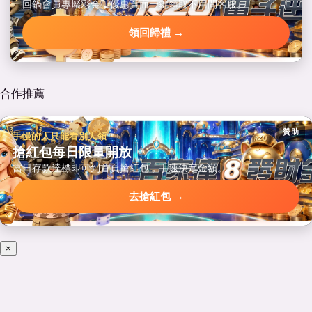
回鍋會員專屬彩金，優惠頁面一鍵領取不用問客服。
領回歸禮 →
合作推薦
贊助
手慢的人只能看別人領
搶紅包每日限量開放
當日存款達標即可到首頁搶紅包，手速決定金額。
去搶紅包 →
×