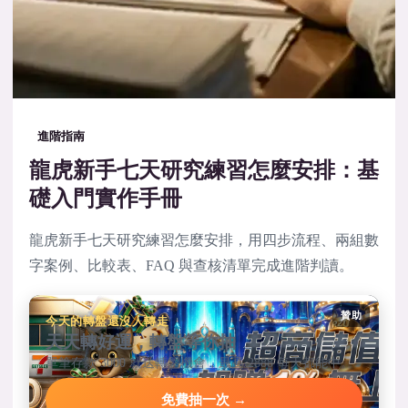
進階指南
龍虎新手七天研究練習怎麼安排：基
礎入門實作手冊
龍虎新手七天研究練習怎麼安排，用四步流程、兩組數
字案例、比較表、FAQ 與查核清單完成進階判讀。
贊助
今天的轉盤還沒人轉走
天天轉好運，轉盤等你抽
單筆存款 3000 就送轉盤機會，最高 2888 每天都能中。
免費抽一次 →