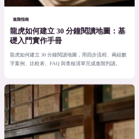
進階指南
龍虎如何建立 30 分鐘閱讀地圖：基
礎入門實作手冊
龍虎如何建立 30 分鐘閱讀地圖，用四步流程、兩組數
字案例、比較表、FAQ 與查核清單完成進階判讀。