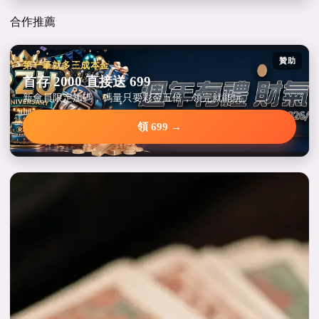
合作推薦
贊助
第一筆就多三成本金
首存 2000 直接送 699
新會員限定加碼，碼量只要彩金五倍，領完就能玩。
領 699 →