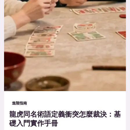
進階指南
龍虎同名術語定義衝突怎麼裁決：基
礎入門實作手冊