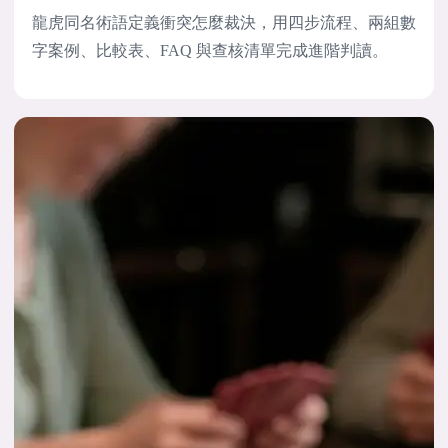
龍虎同名術語定義衝突怎麼裁決，用四步流程、兩組數
字案例、比較表、FAQ 與查核清單完成進階判讀。