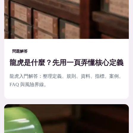
問題解答
龍虎是什麼？先用一頁弄懂核心定義
龍虎入門解答：整理定義、規則、資料、指標、案例、
FAQ 與風險界線。