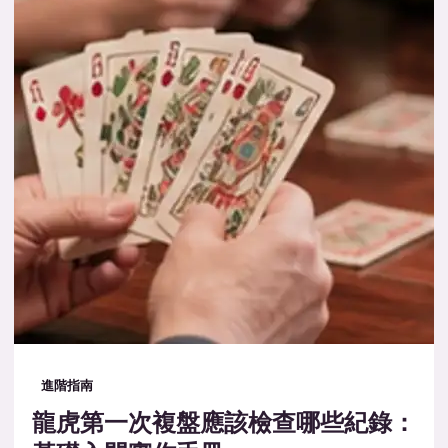
進階指南
龍虎第一次複盤應該檢查哪些紀錄：