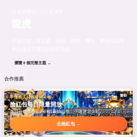
撲克與牌類 · 112 篇研究
龍虎
不靠口號，從定義、規則、資料、機率、案例與風險
界線建立可重現的研究路線。
瀏覽 8 個完整主題 →
合作推薦
贊助
手慢的人只能看別人領
搶紅包每日限量開放
當日存款達標即可到首頁搶紅包，手速決定金額。
去搶紅包 →