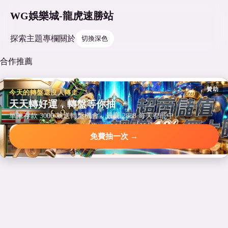
WG娛樂城-龍虎速勝站
探索
主題
專欄
關於
切換深色
合作推薦
贊助
今天的轉盤還沒人轉走
天天轉好運，轉盤等你抽
單筆存款 3000 就送轉盤機會，最高 2888 每天都能中。
免費抽一次 →