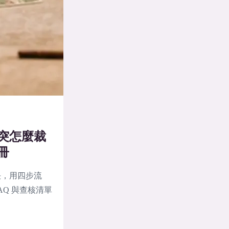
突怎麼裁
冊
決，用四步流
Q 與查核清單