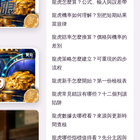
龍虎怎麼算？公式、輸入與誤差帶
龍虎機率如何理解？別把短期結果
當規律
龍虎賠率怎麼換算？價格與機率的
差別
贊助
龍虎策略怎麼建立？可重現的四步
流程
龍虎新手怎麼開始？第一份檢核表
龍虎常見錯誤有哪些？十二個判讀
陷阱
龍虎數據去哪裡看？來源與更新時
間查核
龍虎哪些指標值得看？先分主因與