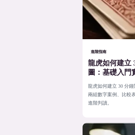
進階指南
龍虎如何建立 
圖：基礎入門
龍虎如何建立 30 
兩組數字案例、比較表
進階判讀。