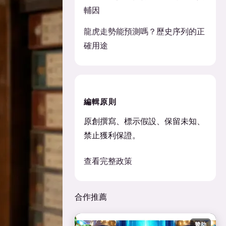
輔因
龍虎走勢能預測嗎？歷史序列的正
確用途
編輯原則
原創撰寫、標示假設、保留未知、
禁止獲利保證。
查看完整政策
合作推薦
贊助