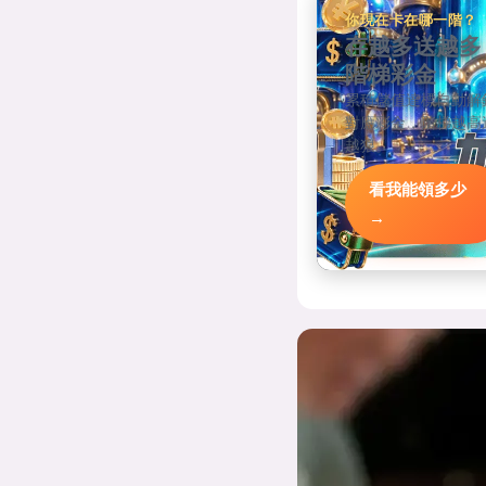
你現在卡在哪一階？
存越多送越多
階梯彩金
累積儲值達標自動解
對應彩金，階梯越高
越狠。
看我能領多少
→