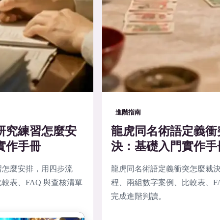
進階指南
研究練習怎麼安
龍虎同名術語定義衝
實作手冊
決：基礎入門實作手
習怎麼安排，用四步流
龍虎同名術語定義衝突怎麼裁
較表、FAQ 與查核清單
程、兩組數字案例、比較表、FA
完成進階判讀。