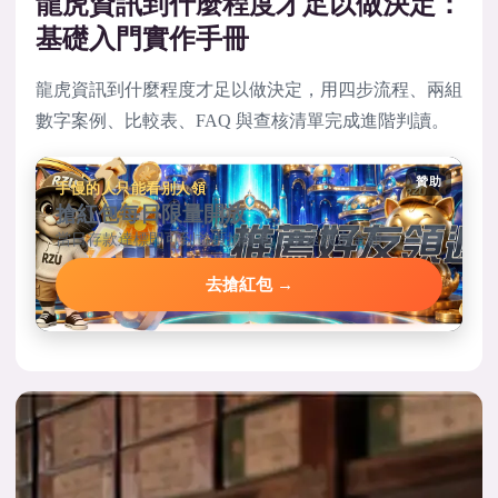
龍虎資訊到什麼程度才足以做決定：
基礎入門實作手冊
龍虎資訊到什麼程度才足以做決定，用四步流程、兩組
數字案例、比較表、FAQ 與查核清單完成進階判讀。
贊助
手慢的人只能看別人領
搶紅包每日限量開放
當日存款達標即可到首頁搶紅包，手速決定金額。
去搶紅包 →