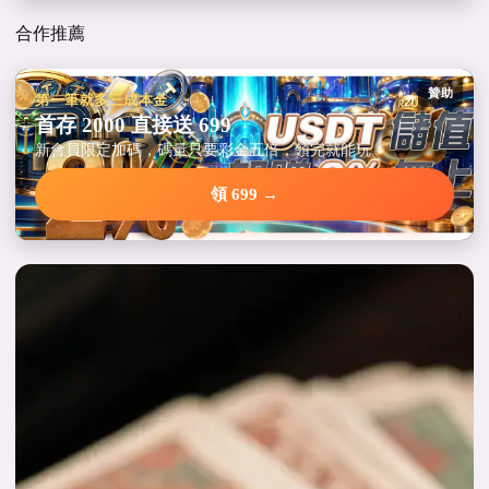
合作推薦
贊助
第一筆就多三成本金
首存 2000 直接送 699
新會員限定加碼，碼量只要彩金五倍，領完就能玩。
領 699 →