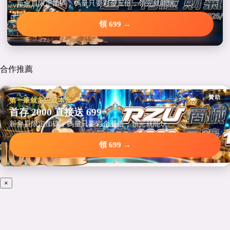
新會員限定加碼，碼量只要彩金五倍，領完就能玩。
領 699 →
合作推薦
贊助
第一筆就多三成本金
首存 2000 直接送 699
新會員限定加碼，碼量只要彩金五倍，領完就能玩。
領 699 →
×