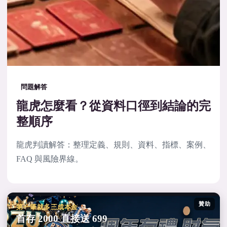
問題解答
龍虎怎麼看？從資料口徑到結論的完
整順序
龍虎判讀解答：整理定義、規則、資料、指標、案例、
FAQ 與風險界線。
贊助
第一筆就多三成本金
首存 2000 直接送 699