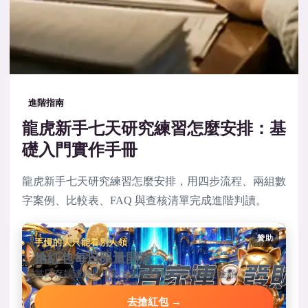
進階指南
龍虎新手七天研究練習怎麼安排：基
礎入門實作手冊
龍虎新手七天研究練習怎麼安排，用四步流程、兩組數
字案例、比較表、FAQ 與查核清單完成進階判讀。
贊助
手慢的人只能看別人領
搶紅包每日限量開放
當日存款達標即可到首頁搶紅包，手速決定金額。
去搶紅包 →