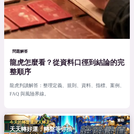
問題解答
龍虎怎麼看？從資料口徑到結論的完
整順序
龍虎判讀解答：整理定義、規則、資料、指標、案例、
FAQ 與風險界線。
贊助
今天的轉盤還沒人轉走
天天轉好運，轉盤等你抽