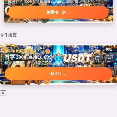
單筆存款 3000 就送轉盤機會，最高 2888 每天都能中。
免費抽一次 →
合作推薦
贊助
第一筆就多三成本金
首存 2000 直接送 699
新會員限定加碼，碼量只要彩金五倍，領完就能玩。
領 699 →
×