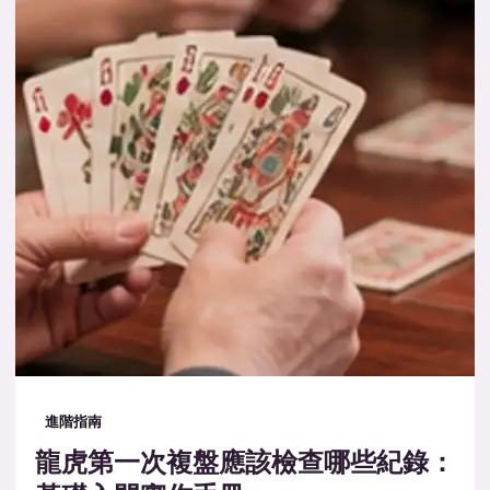
進階指南
龍虎第一次複盤應該檢查哪些紀錄：