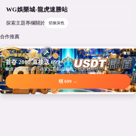
WG娛樂城-龍虎速勝站
探索
主題
專欄
關於
切換深色
合作推薦
贊助
第一筆就多三成本金
首存 2000 直接送 699
新會員限定加碼，碼量只要彩金五倍，領完就能玩。
領 699 →