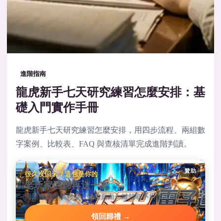
進階指南
龍虎新手七天研究練習怎麼安排：基
礎入門實作手冊
龍虎新手七天研究練習怎麼安排，用四步流程、兩組數
字案例、比較表、FAQ 與查核清單完成進階判讀。
贊助
很久沒回來？這包是你的
老玩家回歸再送一次
回鍋會員專屬彩金，優惠頁面一鍵領取不用問客服。
領回歸禮 →