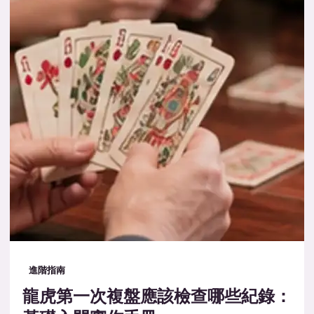
進階指南
龍虎第一次複盤應該檢查哪些紀錄：