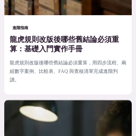
進階指南
龍虎規則改版後哪些舊結論必須重
算：基礎入門實作手冊
龍虎規則改版後哪些舊結論必須重算，用四步流程、兩
組數字案例、比較表、FAQ 與查核清單完成進階判
讀。