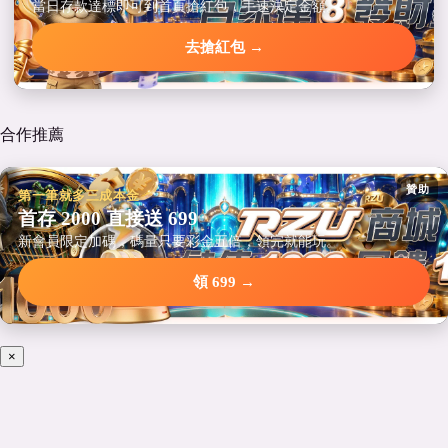
當日存款達標即可到首頁搶紅包，手速決定金額。
去搶紅包 →
合作推薦
贊助
第一筆就多三成本金
首存 2000 直接送 699
新會員限定加碼，碼量只要彩金五倍，領完就能玩。
領 699 →
×