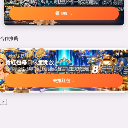
新會員限定加碼，碼量只要彩金五倍，領完就能玩。
領 699 →
合作推薦
贊助
手慢的人只能看別人領
搶紅包每日限量開放
當日存款達標即可到首頁搶紅包，手速決定金額。
去搶紅包 →
×