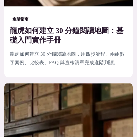
進階指南
龍虎如何建立 30 分鐘閱讀地圖：基
礎入門實作手冊
龍虎如何建立 30 分鐘閱讀地圖，用四步流程、兩組數
字案例、比較表、FAQ 與查核清單完成進階判讀。