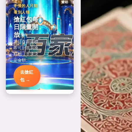
贊助
手慢的人只能
看別人領
搶紅包每
日限量開
放
當日存款達標
即可到首頁搶
紅包，手速決
定金額。
去搶紅
包 →