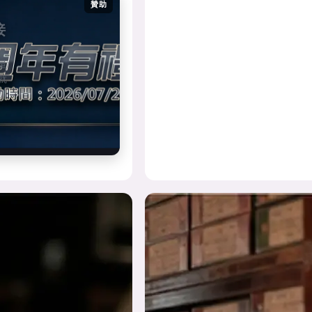
贊助
接
量
就