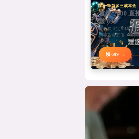
第一筆就多三成本金
首存 2000 直
送 699
新會員限定加碼，碼
只要彩金五倍，領完
能玩。
領 699 →