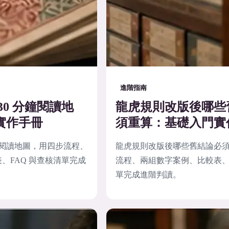
進階指南
30 分鐘閱讀地
龍虎規則改版後哪些
實作手冊
須重算：基礎入門實
分鐘閱讀地圖，用四步流程、
龍虎規則改版後哪些舊結論必
、FAQ 與查核清單完成
流程、兩組數字案例、比較表、F
單完成進階判讀。