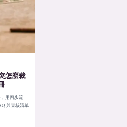
突怎麼裁
冊
決，用四步流
Q 與查核清單