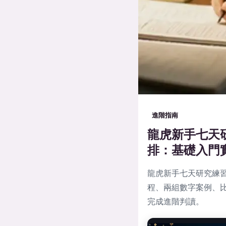
進階指南
龍虎新手七天
排：基礎入門
龍虎新手七天研究練
程、兩組數字案例、比
完成進階判讀。