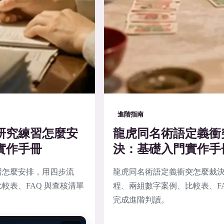
進階指南
研究練習怎麼安
龍虎同名術語定義衝
實作手冊
決：基礎入門實作手
習怎麼安排，用四步流
龍虎同名術語定義衝突怎麼裁
較表、FAQ 與查核清單
程、兩組數字案例、比較表、FA
完成進階判讀。