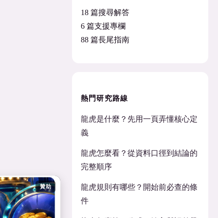
18 篇搜尋解答
6 篇支援專欄
88 篇長尾指南
熱門研究路線
龍虎是什麼？先用一頁弄懂核心定
義
龍虎怎麼看？從資料口徑到結論的
完整順序
龍虎規則有哪些？開始前必查的條
贊助
件