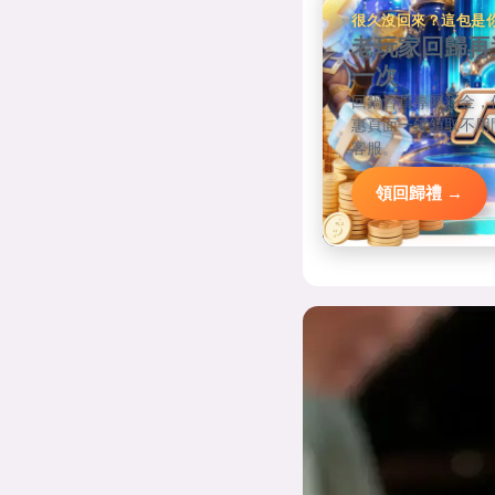
很久沒回來？這包是
老玩家回歸再
一次
回鍋會員專屬彩金，
惠頁面一鍵領取不用
客服。
領回歸禮 →