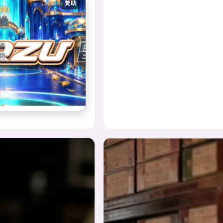
贊助
你的
送
優
問