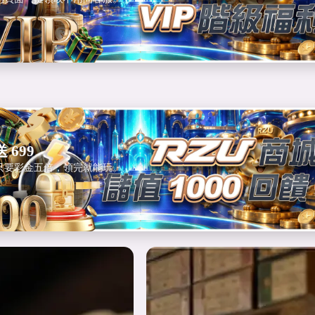
 699
只要彩金五倍，領完就能玩。