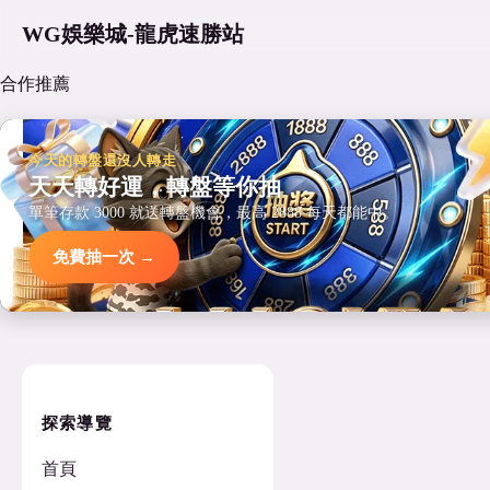
WG娛樂城-龍虎速勝站
合作推薦
今天的轉盤還沒人轉走
天天轉好運，轉盤等你抽
單筆存款 3000 就送轉盤機會，最高 2888 每天都能中。
免費抽一次 →
探索導覽
首頁