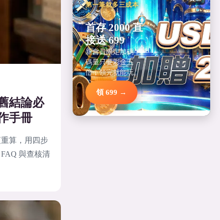
第一筆就多三成本
金
首存 2000 直
接送 699
新會員限定加碼，
碼量只要彩金五
倍，領完就能玩。
領 699 →
舊結論必
作手冊
須重算，用四步
AQ 與查核清