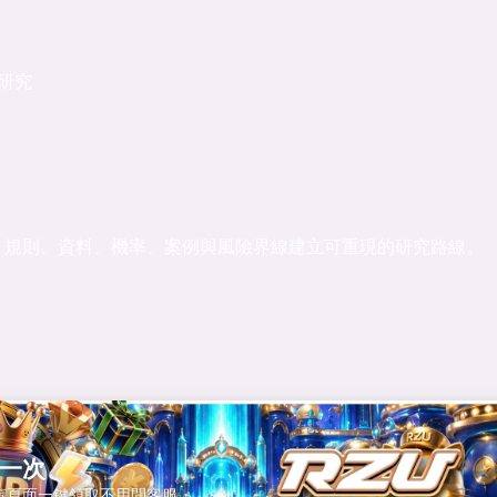
篇研究
、規則、資料、機率、案例與風險界線建立可重現的研究路線。
的
一次
惠頁面一鍵領取不用問客服。