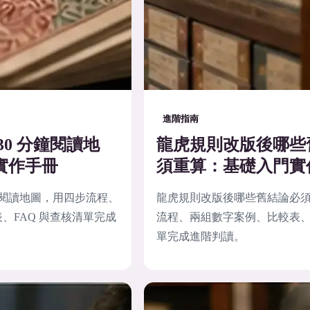
進階指南
30 分鐘閱讀地
龍虎規則改版後哪些
實作手冊
須重算：基礎入門實
分鐘閱讀地圖，用四步流程、
龍虎規則改版後哪些舊結論必
、FAQ 與查核清單完成
流程、兩組數字案例、比較表、F
單完成進階判讀。