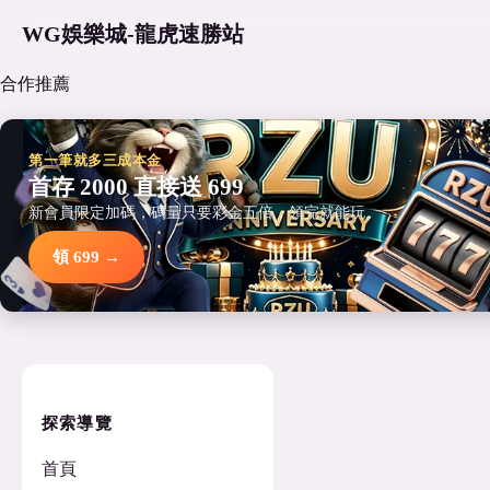
WG娛樂城-龍虎速勝站
合作推薦
第一筆就多三成本金
首存 2000 直接送 699
新會員限定加碼，碼量只要彩金五倍，領完就能玩。
領 699 →
探索導覽
首頁