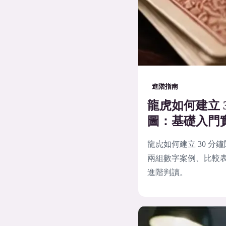
進階指南
龍虎如何建立 
圖：基礎入門
龍虎如何建立 30 
兩組數字案例、比較表
進階判讀。