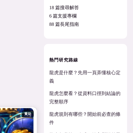
18 篇搜尋解答
6 篇支援專欄
88 篇長尾指南
熱門研究路線
龍虎是什麼？先用一頁弄懂核心定
義
龍虎怎麼看？從資料口徑到結論的
完整順序
龍虎規則有哪些？開始前必查的條
贊助
件