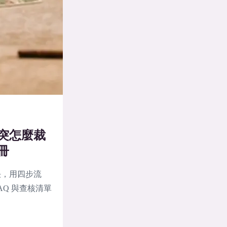
突怎麼裁
冊
決，用四步流
Q 與查核清單