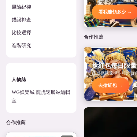
風險紀律
看我能領多少 →
錯誤排查
比較選擇
合作推薦
進階研究
手慢的人只能看別人領
搶紅包每日限量
當日存款達標即可到首
人物誌
去搶紅包 →
WG娛樂城-龍虎速勝站編輯
室
合作推薦