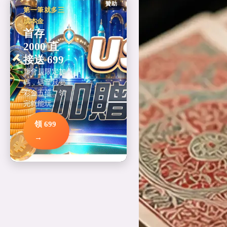
贊助
第一筆就多三
成本金
首存
2000 直
接送 699
新會員限定加
碼，碼量只要
彩金五倍，領
完就能玩。
領 699
→