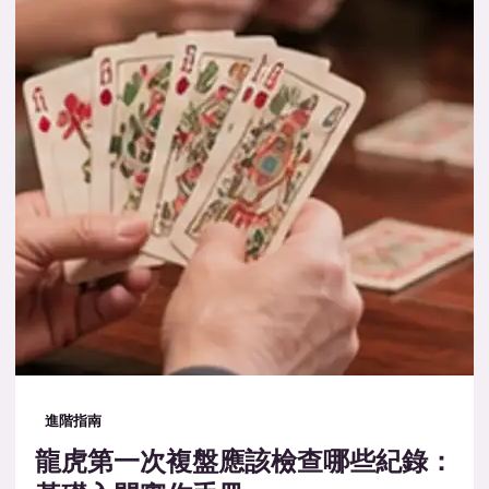
進階指南
龍虎第一次複盤應該檢查哪些紀錄：