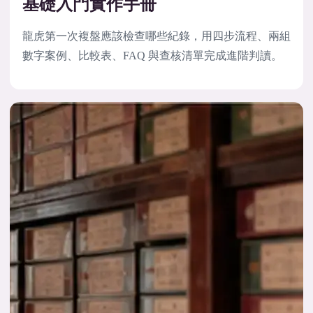
基礎入門實作手冊
龍虎第一次複盤應該檢查哪些紀錄，用四步流程、兩組
數字案例、比較表、FAQ 與查核清單完成進階判讀。