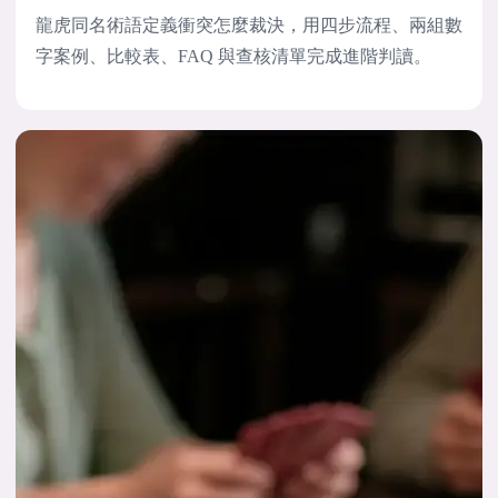
龍虎同名術語定義衝突怎麼裁決，用四步流程、兩組數
字案例、比較表、FAQ 與查核清單完成進階判讀。