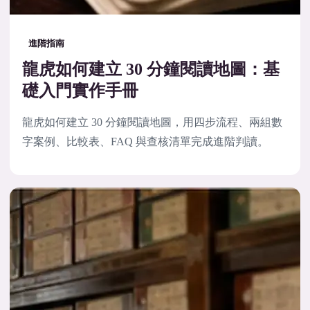
進階指南
龍虎如何建立 30 分鐘閱讀地圖：基
礎入門實作手冊
龍虎如何建立 30 分鐘閱讀地圖，用四步流程、兩組數
字案例、比較表、FAQ 與查核清單完成進階判讀。