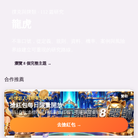
撲克與牌類 · 112 篇研究
龍虎
不靠口號，從定義、規則、資料、機率、案例與風險
界線建立可重現的研究路線。
瀏覽 8 個完整主題 →
合作推薦
贊助
手慢的人只能看別人領
搶紅包每日限量開放
當日存款達標即可到首頁搶紅包，手速決定金額。
去搶紅包 →