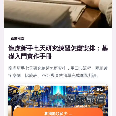
進階指南
龍虎新手七天研究練習怎麼安排：基
礎入門實作手冊
龍虎新手七天研究練習怎麼安排，用四步流程、兩組數
字案例、比較表、FAQ 與查核清單完成進階判讀。
贊助
你現在卡在哪一階？
存越多送越多，階梯彩金
累積儲值達標自動解鎖對應彩金，階梯越高送越狠。
看我能領多少 →