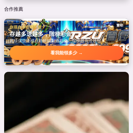
合作推薦
贊助
你現在卡在哪一階？
存越多送越多，階梯彩金
累積儲值達標自動解鎖對應彩金，階梯越高送越狠。
看我能領多少 →