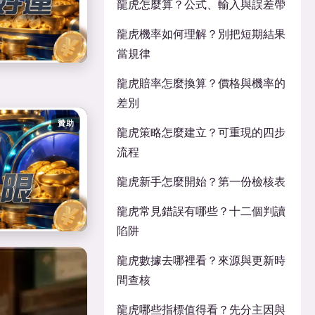
龍虎怎麼算？公式、輸入與誤差帶
龍虎機率如何理解？別把短期結果
當規律
龍虎賠率怎麼換算？價格與機率的
差別
贊助
龍虎策略怎麼建立？可重現的四步
流程
龍虎新手怎麼開始？第一份檢核表
龍虎常見錯誤有哪些？十二個判讀
陷阱
龍虎數據去哪裡看？來源與更新時
間查核
龍虎哪些指標值得看？先分主因與