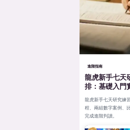
進階指南
龍虎新手七天
排：基礎入門
龍虎新手七天研究練
程、兩組數字案例、比
完成進階判讀。