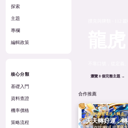
探索
主題
撲克與牌類 · 112 
專欄
龍虎
編輯政策
不靠口號，從定義
核心分類
瀏覽 8 個完整主題 →
基礎入門
合作推薦
資料查證
機率價格
今天的轉盤還沒人轉走
天天轉好運，轉
策略流程
單筆存款 3000 就送轉