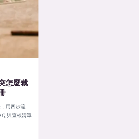
突怎麼裁
冊
決，用四步流
Q 與查核清單