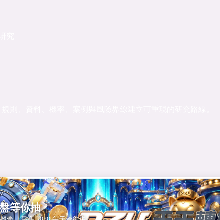
篇研究
、規則、資料、機率、案例與風險界線建立可重現的研究路線。
盤等你抽
盤機會，最高 2888 每天都能中。