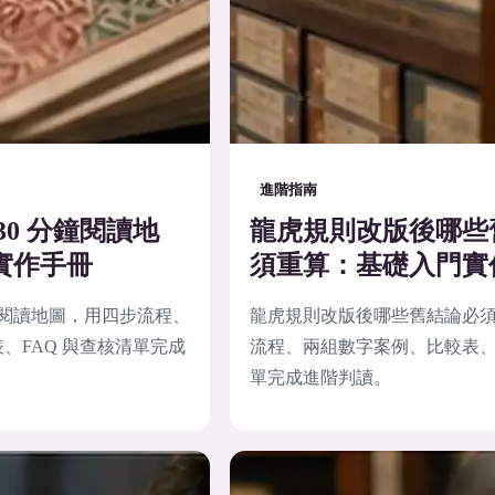
進階指南
30 分鐘閱讀地
龍虎規則改版後哪些
實作手冊
須重算：基礎入門實
分鐘閱讀地圖，用四步流程、
龍虎規則改版後哪些舊結論必
、FAQ 與查核清單完成
流程、兩組數字案例、比較表、F
單完成進階判讀。