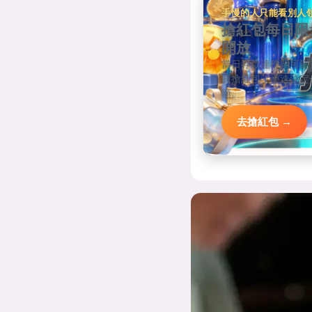
手慢的人只能看別人
搶紅包每日限
開放
當日存款達標即可到
頁搶紅包，手速決定
額。
去搶紅包 →