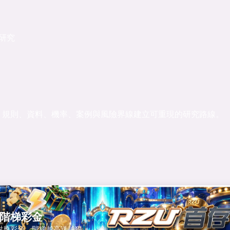
篇研究
、規則、資料、機率、案例與風險界線建立可重現的研究路線。
階梯彩金
對應彩金，階梯越高送越狠。