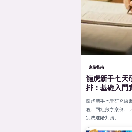
進階指南
龍虎新手七天
排：基礎入門
龍虎新手七天研究練
程、兩組數字案例、比
完成進階判讀。