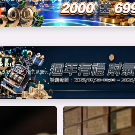
 699
只要彩金五倍，領完就能玩。