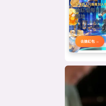
手慢的人只能看別人
搶紅包每日限
開放
當日存款達標即可到
頁搶紅包，手速決定
額。
去搶紅包 →