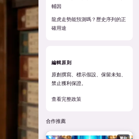
輔因
龍虎走勢能預測嗎？歷史序列的正
確用途
編輯原則
原創撰寫、標示假設、保留未知、
禁止獲利保證。
查看完整政策
合作推薦
贊助