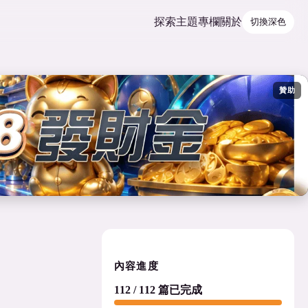
探索
主題
專欄
關於
切換深色
贊助
內容進度
112 / 112 篇已完成