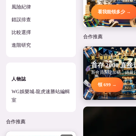
風險紀律
看我能領多少 →
錯誤排查
比較選擇
合作推薦
進階研究
第一筆就多三成本金
首存 2000 直接送
新會員限定加碼，碼量
人物誌
領 699 →
WG娛樂城-龍虎速勝站編輯
室
合作推薦