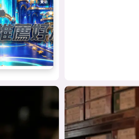
贊助
領
量
首
金