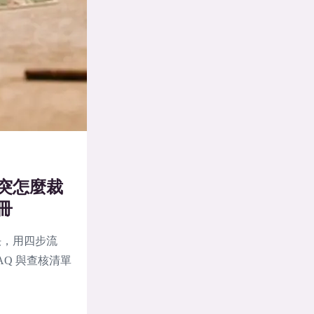
突怎麼裁
冊
決，用四步流
Q 與查核清單