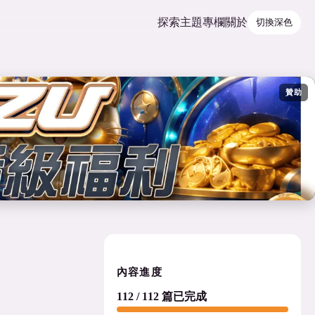
探索
主題
專欄
關於
切換深色
贊助
內容進度
112 / 112 篇已完成