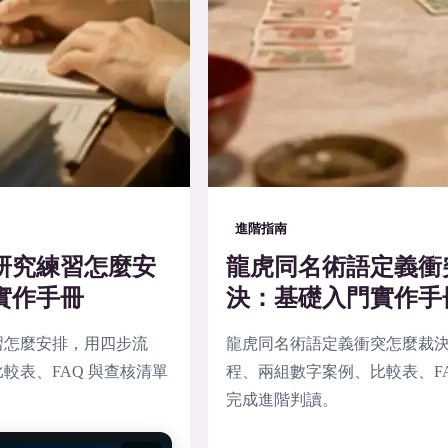
進階指南
研究練習怎麼安
龍虎同名術語定義衝
實作手冊
決：基礎入門實作手
習怎麼安排，用四步流
龍虎同名術語定義衝突怎麼裁
較表、FAQ 與查核清單
程、兩組數字案例、比較表、FA
完成進階判讀。