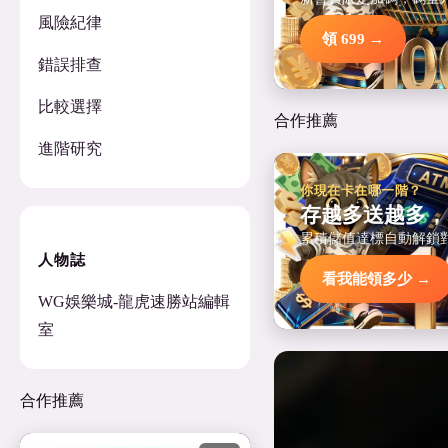
風險紀律
領 699 →
錯誤排查
比較選擇
合作推薦
進階研究
你現在卡在哪一階？
存越多送越多，
累積儲值達標自動解鎖
人物誌
看我能領多少 →
WG娛樂城-龍虎速勝站編輯
室
合作推薦