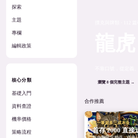
探索
主題
撲克與牌類 · 112 
專欄
龍虎
編輯政策
不靠口號，從定義
核心分類
瀏覽 8 個完整主題 →
基礎入門
合作推薦
資料查證
機率價格
第一筆就多三成本金
首存 2000 直接送
策略流程
新會員限定加碼，碼量