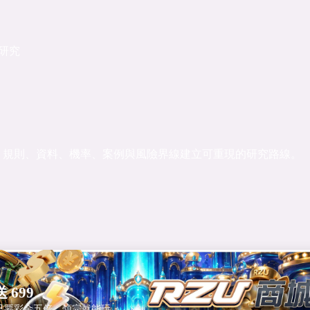
篇研究
、規則、資料、機率、案例與風險界線建立可重現的研究路線。
 699
只要彩金五倍，領完就能玩。