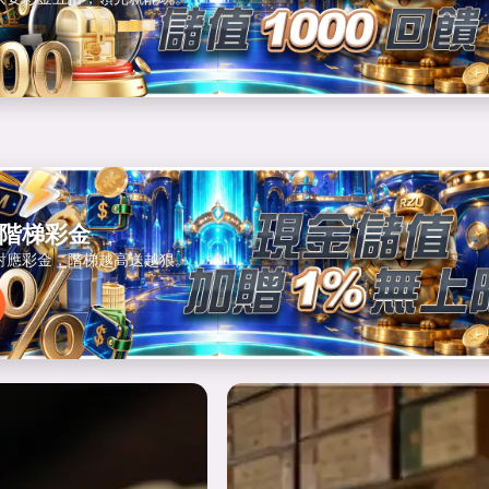
階梯彩金
對應彩金，階梯越高送越狠。