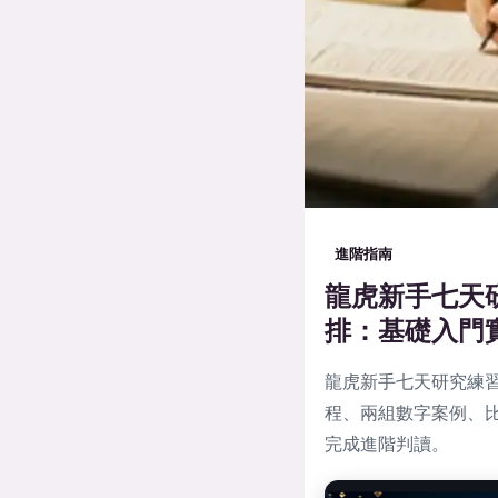
進階指南
龍虎新手七天
排：基礎入門
龍虎新手七天研究練
程、兩組數字案例、比
完成進階判讀。