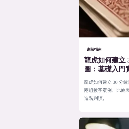
進階指南
龍虎如何建立 
圖：基礎入門
龍虎如何建立 30 
兩組數字案例、比較表
進階判讀。