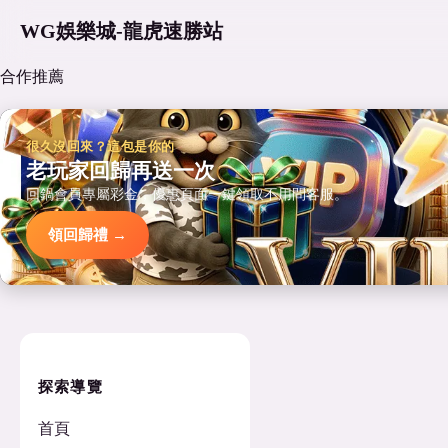
WG娛樂城-龍虎速勝站
合作推薦
很久沒回來？這包是你的
老玩家回歸再送一次
回鍋會員專屬彩金，優惠頁面一鍵領取不用問客服。
領回歸禮 →
探索導覽
首頁