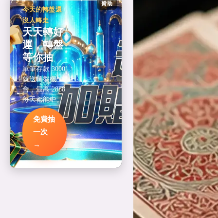
贊助
今天的轉盤還
沒人轉走
天天轉好
運，轉盤
等你抽
單筆存款 3000
就送轉盤機
會，最高 2888
每天都能中。
免費抽
一次
→