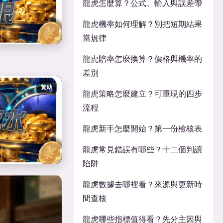
龍虎怎麼算？公式、輸入與誤差帶
龍虎機率如何理解？別把短期結果
當規律
龍虎賠率怎麼換算？價格與機率的
差別
贊助
龍虎策略怎麼建立？可重現的四步
流程
龍虎新手怎麼開始？第一份檢核表
龍虎常見錯誤有哪些？十二個判讀
陷阱
龍虎數據去哪裡看？來源與更新時
間查核
龍虎哪些指標值得看？先分主因與