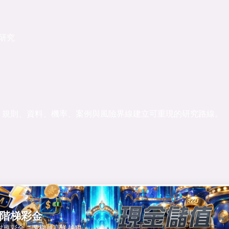
篇研究
、規則、資料、機率、案例與風險界線建立可重現的研究路線。
階梯彩金
對應彩金，階梯越高送越狠。