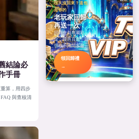
很久沒回來？這包
是你的
老玩家回歸
再送一次
回鍋會員專屬彩
金，優惠頁面一鍵
領取不用問客服。
領回歸禮
舊結論必
→
作手冊
須重算，用四步
AQ 與查核清