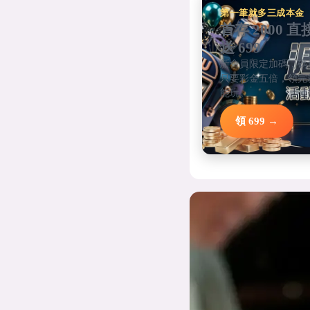
第一筆就多三成本金
首存 2000 直
送 699
新會員限定加碼，碼
只要彩金五倍，領完
能玩。
領 699 →