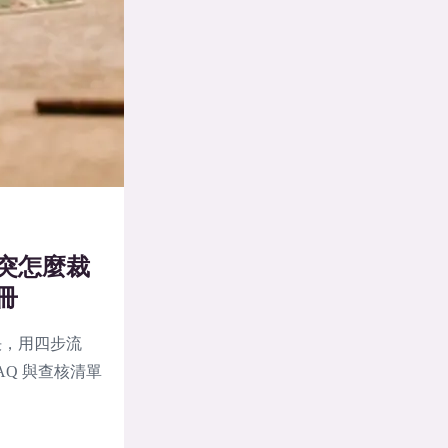
突怎麼裁
冊
決，用四步流
Q 與查核清單