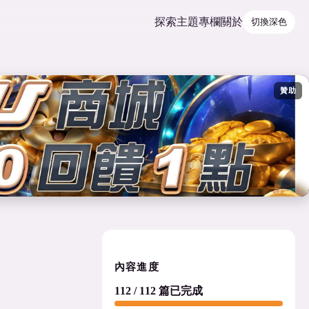
探索
主題
專欄
關於
切換深色
贊助
內容進度
112 / 112 篇已完成