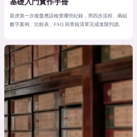
基礎入門實作手冊
龍虎第一次複盤應該檢查哪些紀錄，用四步流程、兩組
數字案例、比較表、FAQ 與查核清單完成進階判讀。