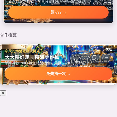
新會員限定加碼，碼量只要彩金五倍，領完就能玩。
領 699 →
合作推薦
贊助
今天的轉盤還沒人轉走
天天轉好運，轉盤等你抽
單筆存款 3000 就送轉盤機會，最高 2888 每天都能中。
免費抽一次 →
×