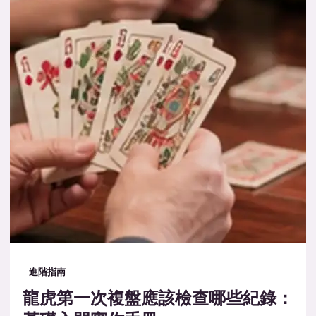
進階指南
龍虎第一次複盤應該檢查哪些紀錄：