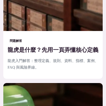
問題解答
龍虎是什麼？先用一頁弄懂核心定義
龍虎入門解答：整理定義、規則、資料、指標、案例、
FAQ 與風險界線。