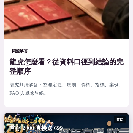
問題解答
龍虎怎麼看？從資料口徑到結論的完
整順序
龍虎判讀解答：整理定義、規則、資料、指標、案例、
FAQ 與風險界線。
贊助
第一筆就多三成本金
首存 2000 直接送 699