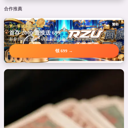
合作推薦
贊助
第一筆就多三成本金
首存 2000 直接送 699
新會員限定加碼，碼量只要彩金五倍，領完就能玩。
領 699 →