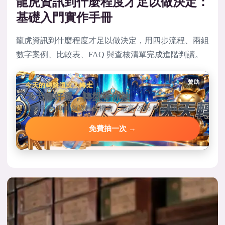
龍虎資訊到什麼程度才足以做決定：
基礎入門實作手冊
龍虎資訊到什麼程度才足以做決定，用四步流程、兩組
數字案例、比較表、FAQ 與查核清單完成進階判讀。
贊助
今天的轉盤還沒人轉走
天天轉好運，轉盤等你抽
單筆存款 3000 就送轉盤機會，最高 2888 每天都能中。
免費抽一次 →