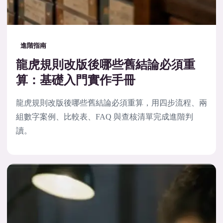
進階指南
龍虎規則改版後哪些舊結論必須重
算：基礎入門實作手冊
龍虎規則改版後哪些舊結論必須重算，用四步流程、兩
組數字案例、比較表、FAQ 與查核清單完成進階判
讀。