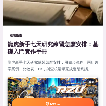
進階指南
龍虎新手七天研究練習怎麼安排：基
礎入門實作手冊
龍虎新手七天研究練習怎麼安排，用四步流程、兩組數
字案例、比較表、FAQ 與查核清單完成進階判讀。
贊助
第一筆就多三成本金
首存 2000 直接送 699
新會員限定加碼，碼量只要彩金五倍，領完就能玩。
領 699 →