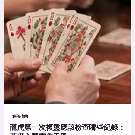
進階指南
龍虎第一次複盤應該檢查哪些紀錄：