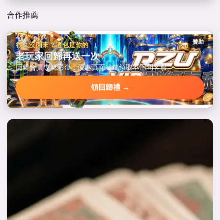
合作推薦
贊助
很久沒回來？這包是你的
老玩家回歸再送一次
回鍋會員專屬彩金，優惠頁面一鍵領取不用問客服。
領回歸禮 →