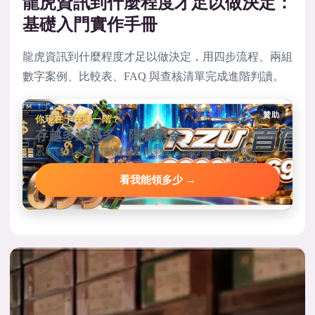
龍虎資訊到什麼程度才足以做決定：
基礎入門實作手冊
龍虎資訊到什麼程度才足以做決定，用四步流程、兩組
數字案例、比較表、FAQ 與查核清單完成進階判讀。
贊助
你現在卡在哪一階？
存越多送越多，階梯彩金
累積儲值達標自動解鎖對應彩金，階梯越高送越狠。
看我能領多少 →