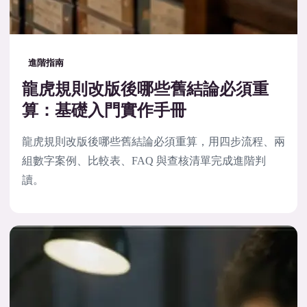
進階指南
龍虎規則改版後哪些舊結論必須重
算：基礎入門實作手冊
龍虎規則改版後哪些舊結論必須重算，用四步流程、兩
組數字案例、比較表、FAQ 與查核清單完成進階判
讀。