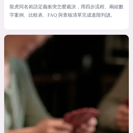
龍虎同名術語定義衝突怎麼裁決，用四步流程、兩組數
字案例、比較表、FAQ 與查核清單完成進階判讀。