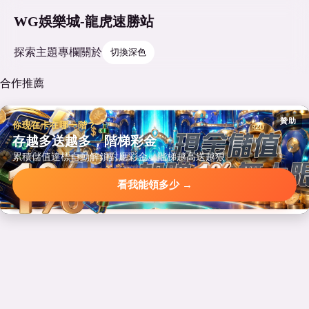
WG娛樂城-龍虎速勝站
探索
主題
專欄
關於
切換深色
合作推薦
贊助
你現在卡在哪一階？
存越多送越多，階梯彩金
累積儲值達標自動解鎖對應彩金，階梯越高送越狠。
看我能領多少 →