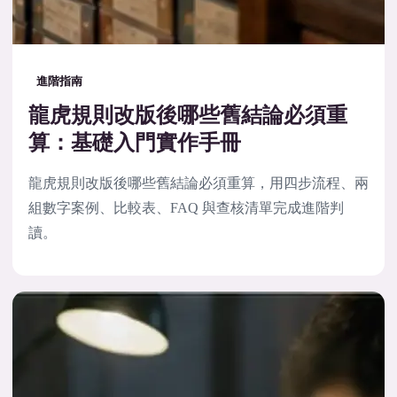
進階指南
龍虎規則改版後哪些舊結論必須重
算：基礎入門實作手冊
龍虎規則改版後哪些舊結論必須重算，用四步流程、兩
組數字案例、比較表、FAQ 與查核清單完成進階判
讀。