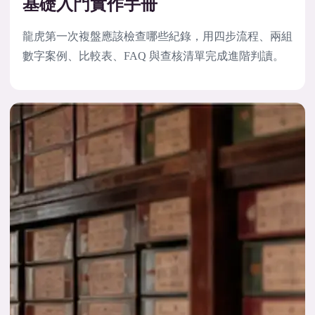
基礎入門實作手冊
龍虎第一次複盤應該檢查哪些紀錄，用四步流程、兩組
數字案例、比較表、FAQ 與查核清單完成進階判讀。