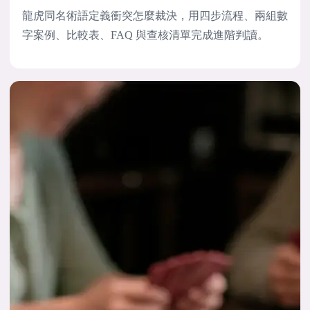
龍虎同名術語定義衝突怎麼裁決，用四步流程、兩組數
字案例、比較表、FAQ 與查核清單完成進階判讀。