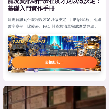
龍虎資訊到什麼程度才足以做決定：
基礎入門實作手冊
龍虎資訊到什麼程度才足以做決定，用四步流程、兩組
數字案例、比較表、FAQ 與查核清單完成進階判讀。
贊助
手慢的人只能看別人領
搶紅包每日限量開放
當日存款達標即可到首頁搶紅包，手速決定金額。
去搶紅包 →