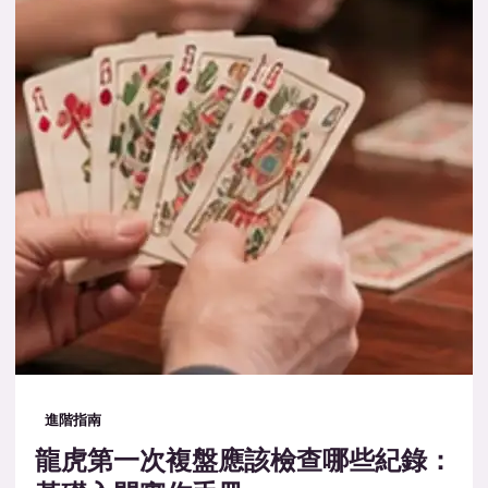
進階指南
龍虎第一次複盤應該檢查哪些紀錄：