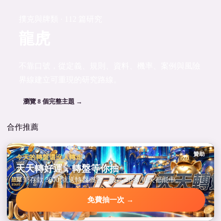
撲克與牌類 · 112 篇研究
龍虎
不靠口號，從定義、規則、資料、機率、案例與風險
界線建立可重現的研究路線。
瀏覽 8 個完整主題 →
合作推薦
贊助
今天的轉盤還沒人轉走
天天轉好運，轉盤等你抽
單筆存款 3000 就送轉盤機會，最高 2888 每天都能中。
免費抽一次 →