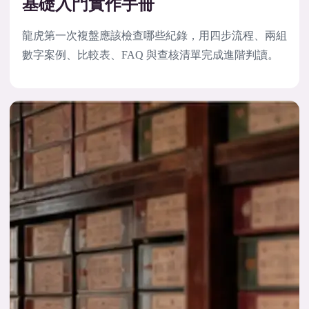
基礎入門實作手冊
龍虎第一次複盤應該檢查哪些紀錄，用四步流程、兩組
數字案例、比較表、FAQ 與查核清單完成進階判讀。