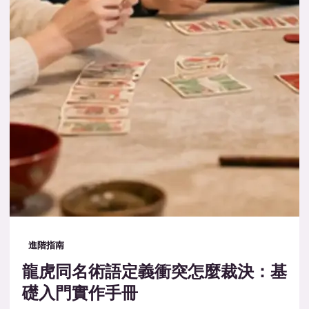
進階指南
龍虎同名術語定義衝突怎麼裁決：基
礎入門實作手冊