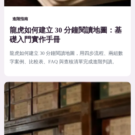
進階指南
龍虎如何建立 30 分鐘閱讀地圖：基
礎入門實作手冊
龍虎如何建立 30 分鐘閱讀地圖，用四步流程、兩組數
字案例、比較表、FAQ 與查核清單完成進階判讀。