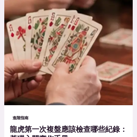
進階指南
龍虎第一次複盤應該檢查哪些紀錄：