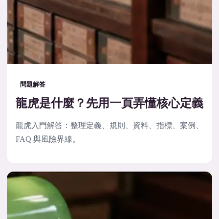
問題解答
龍虎是什麼？先用一頁弄懂核心定義
龍虎入門解答：整理定義、規則、資料、指標、案例、
FAQ 與風險界線。