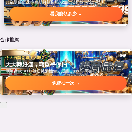
累積儲值達標自動解鎖對應彩金，階梯越高送越狠。
看我能領多少 →
合作推薦
贊助
今天的轉盤還沒人轉走
天天轉好運，轉盤等你抽
單筆存款 3000 就送轉盤機會，最高 2888 每天都能中。
免費抽一次 →
×