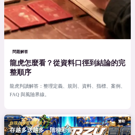
問題解答
龍虎怎麼看？從資料口徑到結論的完
整順序
龍虎判讀解答：整理定義、規則、資料、指標、案例、
FAQ 與風險界線。
贊助
你現在卡在哪一階？
存越多送越多，階梯彩金