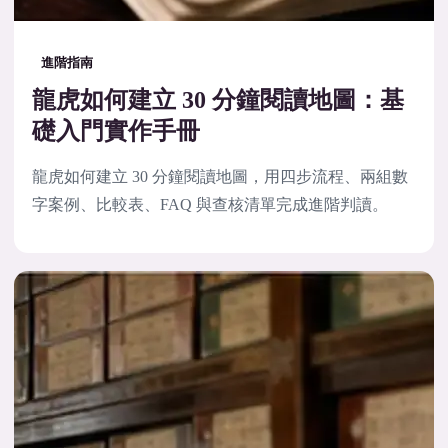
進階指南
龍虎如何建立 30 分鐘閱讀地圖：基
礎入門實作手冊
龍虎如何建立 30 分鐘閱讀地圖，用四步流程、兩組數
字案例、比較表、FAQ 與查核清單完成進階判讀。