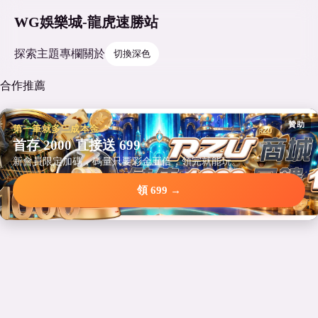
WG娛樂城-龍虎速勝站
探索
主題
專欄
關於
切換深色
合作推薦
贊助
第一筆就多三成本金
首存 2000 直接送 699
新會員限定加碼，碼量只要彩金五倍，領完就能玩。
領 699 →