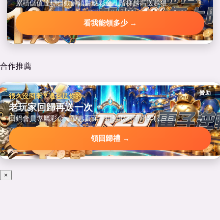
累積儲值達標自動解鎖對應彩金，階梯越高送越狠。
看我能領多少 →
合作推薦
贊助
很久沒回來？這包是你的
老玩家回歸再送一次
回鍋會員專屬彩金，優惠頁面一鍵領取不用問客服。
領回歸禮 →
×