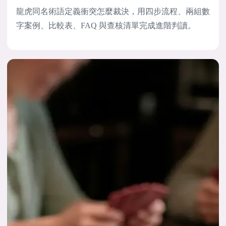
龍虎同名術語定義衝突怎麼裁決，用四步流程、兩組數
字案例、比較表、FAQ 與查核清單完成進階判讀。