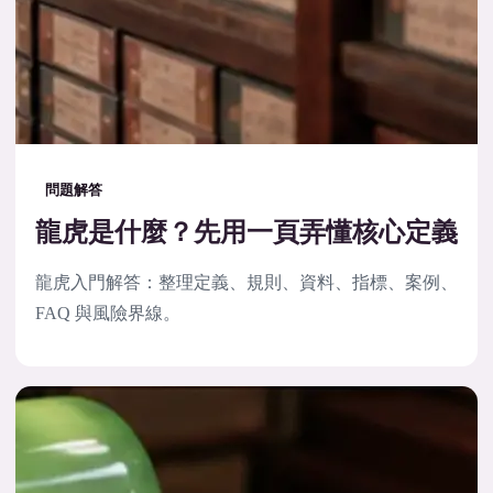
問題解答
龍虎是什麼？先用一頁弄懂核心定義
龍虎入門解答：整理定義、規則、資料、指標、案例、
FAQ 與風險界線。