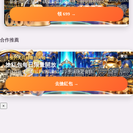
新會員限定加碼，碼量只要彩金五倍，領完就能玩。
領 699 →
合作推薦
贊助
手慢的人只能看別人領
搶紅包每日限量開放
當日存款達標即可到首頁搶紅包，手速決定金額。
去搶紅包 →
×