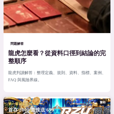
問題解答
龍虎怎麼看？從資料口徑到結論的完
整順序
龍虎判讀解答：整理定義、規則、資料、指標、案例、
FAQ 與風險界線。
贊助
第一筆就多三成本金
首存 2000 直接送 699