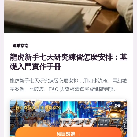
進階指南
龍虎新手七天研究練習怎麼安排：基
礎入門實作手冊
龍虎新手七天研究練習怎麼安排，用四步流程、兩組數
字案例、比較表、FAQ 與查核清單完成進階判讀。
贊助
很久沒回來？這包是你的
老玩家回歸再送一次
回鍋會員專屬彩金，優惠頁面一鍵領取不用問客服。
領回歸禮 →