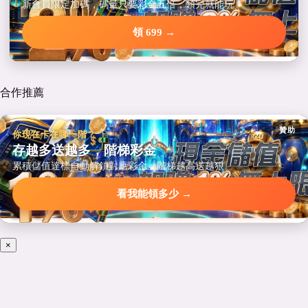
新會員限定加碼，碼量只要彩金五倍，領完就能玩。
領 699 →
合作推薦
贊助
你現在卡在哪一階？
存越多送越多，階梯彩金
累積儲值達標自動解鎖對應彩金，階梯越高送越狠。
看我能領多少 →
×