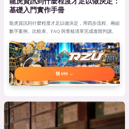
龍虎資訊到什麼程度才足以做決定：
基礎入門實作手冊
龍虎資訊到什麼程度才足以做決定，用四步流程、兩組
數字案例、比較表、FAQ 與查核清單完成進階判讀。
贊助
第一筆就多三成本金
首存 2000 直接送 699
新會員限定加碼，碼量只要彩金五倍，領完就能玩。
領 699 →