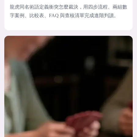
龍虎同名術語定義衝突怎麼裁決，用四步流程、兩組數
字案例、比較表、FAQ 與查核清單完成進階判讀。