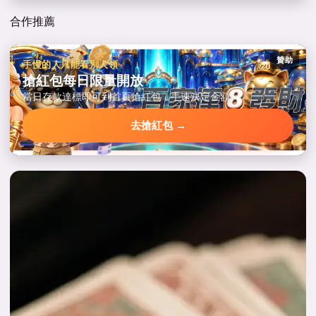
合作推薦
贊助
手慢的人只能看別人領
搶紅包每日限量開放
當日存款達標即可到首頁搶紅包，手速決定金額。
去搶紅包 →