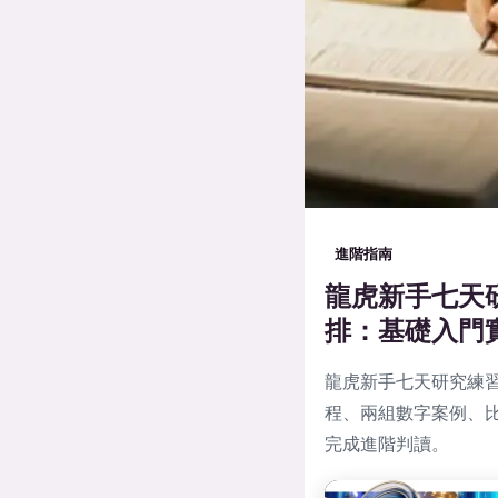
進階指南
龍虎新手七天
排：基礎入門
龍虎新手七天研究練
程、兩組數字案例、比
完成進階判讀。