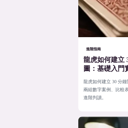
進階指南
龍虎如何建立 
圖：基礎入門
龍虎如何建立 30 
兩組數字案例、比較表
進階判讀。