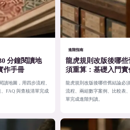
進階指南
30 分鐘閱讀地
龍虎規則改版後哪些
實作手冊
須重算：基礎入門實
分鐘閱讀地圖，用四步流程、
龍虎規則改版後哪些舊結論必
、FAQ 與查核清單完成
流程、兩組數字案例、比較表、F
單完成進階判讀。