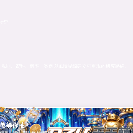
篇研究
、規則、資料、機率、案例與風險界線建立可重現的研究路線。
盤等你抽
盤機會，最高 2888 每天都能中。