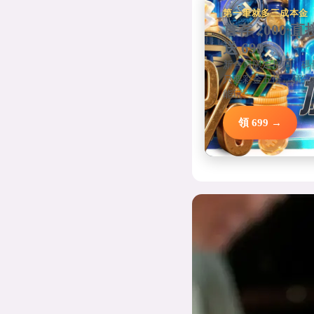
第一筆就多三成本金
首存 2000 直
送 699
新會員限定加碼，碼
只要彩金五倍，領完
能玩。
領 699 →