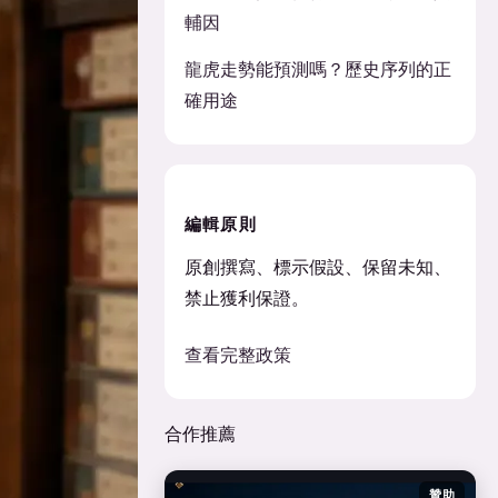
輔因
龍虎走勢能預測嗎？歷史序列的正
確用途
編輯原則
原創撰寫、標示假設、保留未知、
禁止獲利保證。
查看完整政策
合作推薦
贊助