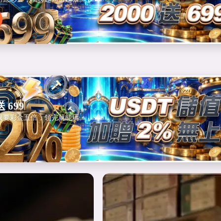
 699
只要彩金五倍，領完就能玩。