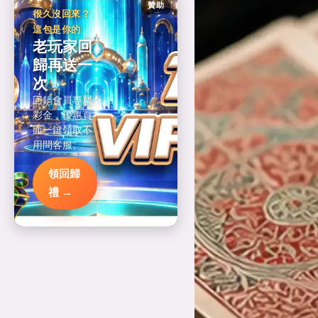
贊助
很久沒回來？
這包是你的
老玩家回
歸再送一
次
回鍋會員專屬
彩金，優惠頁
面一鍵領取不
用問客服。
領回歸
禮 →