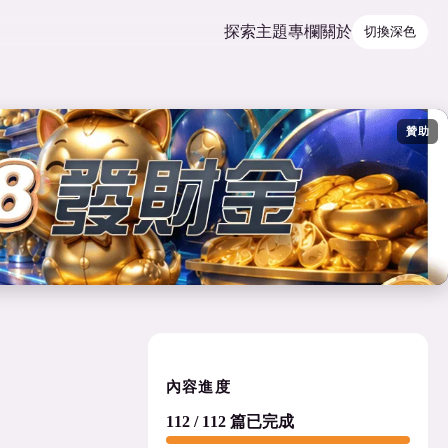
探索
主題
專欄
關於
切換深色
贊助
內容進度
112 / 112 篇已完成