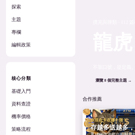
探索
主題
撲克與牌類 · 112 
專欄
龍虎
編輯政策
不靠口號，從定義
核心分類
瀏覽 8 個完整主題 →
基礎入門
合作推薦
資料查證
機率價格
你現在卡在哪一階？
存越多送越多，
策略流程
累積儲值達標自動解鎖