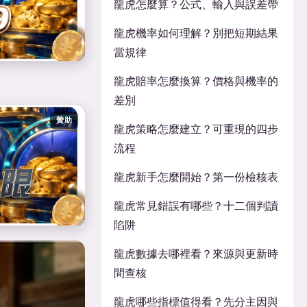
龍虎怎麼算？公式、輸入與誤差帶
龍虎機率如何理解？別把短期結果
當規律
龍虎賠率怎麼換算？價格與機率的
差別
贊助
龍虎策略怎麼建立？可重現的四步
流程
龍虎新手怎麼開始？第一份檢核表
龍虎常見錯誤有哪些？十二個判讀
陷阱
龍虎數據去哪裡看？來源與更新時
間查核
龍虎哪些指標值得看？先分主因與