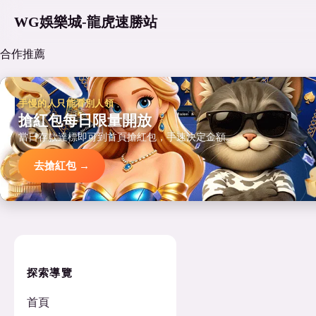
WG娛樂城-龍虎速勝站
合作推薦
手慢的人只能看別人領
搶紅包每日限量開放
當日存款達標即可到首頁搶紅包，手速決定金額。
去搶紅包 →
探索導覽
首頁