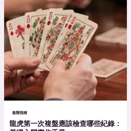
進階指南
龍虎第一次複盤應該檢查哪些紀錄：