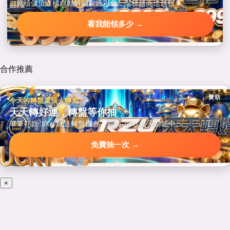
累積儲值達標自動解鎖對應彩金，階梯越高送越狠。
看我能領多少 →
合作推薦
贊助
今天的轉盤還沒人轉走
天天轉好運，轉盤等你抽
單筆存款 3000 就送轉盤機會，最高 2888 每天都能中。
免費抽一次 →
×