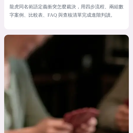
龍虎同名術語定義衝突怎麼裁決，用四步流程、兩組數
字案例、比較表、FAQ 與查核清單完成進階判讀。