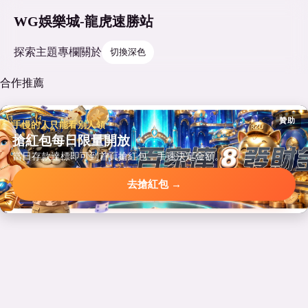
WG娛樂城-龍虎速勝站
探索
主題
專欄
關於
切換深色
合作推薦
贊助
手慢的人只能看別人領
搶紅包每日限量開放
當日存款達標即可到首頁搶紅包，手速決定金額。
去搶紅包 →