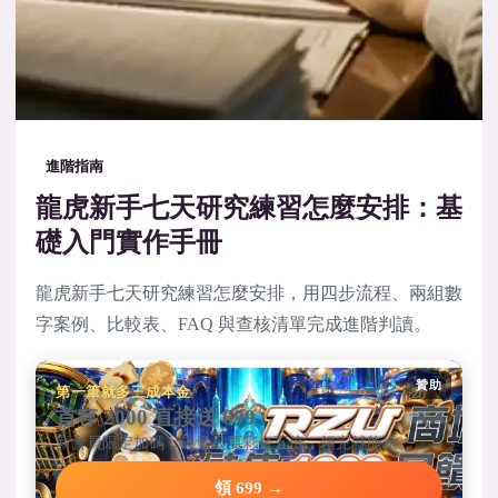
進階指南
龍虎新手七天研究練習怎麼安排：基
礎入門實作手冊
龍虎新手七天研究練習怎麼安排，用四步流程、兩組數
字案例、比較表、FAQ 與查核清單完成進階判讀。
贊助
第一筆就多三成本金
首存 2000 直接送 699
新會員限定加碼，碼量只要彩金五倍，領完就能玩。
領 699 →