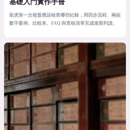
基礎入門實作手冊
龍虎第一次複盤應該檢查哪些紀錄，用四步流程、兩組
數字案例、比較表、FAQ 與查核清單完成進階判讀。