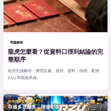
問題解答
龍虎怎麼看？從資料口徑到結論的完
整順序
龍虎判讀解答：整理定義、規則、資料、指標、案例、
FAQ 與風險界線。
贊助
你現在卡在哪一階？
存越多送越多，階梯彩金