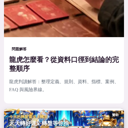
問題解答
龍虎怎麼看？從資料口徑到結論的完
整順序
龍虎判讀解答：整理定義、規則、資料、指標、案例、
FAQ 與風險界線。
贊助
今天的轉盤還沒人轉走
天天轉好運，轉盤等你抽