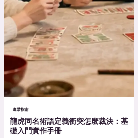
進階指南
龍虎同名術語定義衝突怎麼裁決：基
礎入門實作手冊