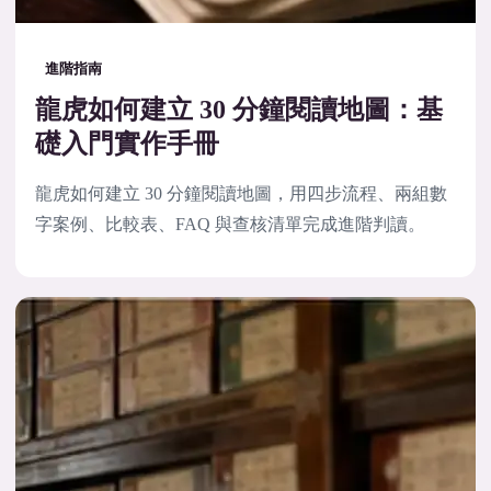
進階指南
龍虎如何建立 30 分鐘閱讀地圖：基
礎入門實作手冊
龍虎如何建立 30 分鐘閱讀地圖，用四步流程、兩組數
字案例、比較表、FAQ 與查核清單完成進階判讀。