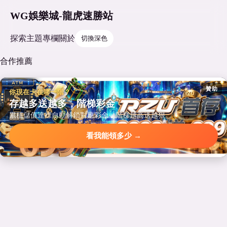
WG娛樂城-龍虎速勝站
探索
主題
專欄
關於
切換深色
合作推薦
贊助
你現在卡在哪一階？
存越多送越多，階梯彩金
累積儲值達標自動解鎖對應彩金，階梯越高送越狠。
看我能領多少 →